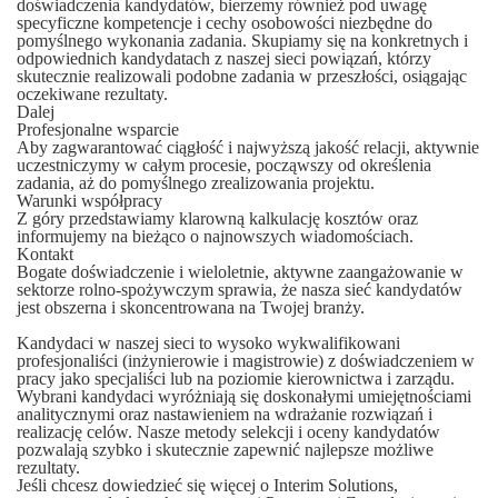
doświadczenia kandydatów, bierzemy również pod uwagę
specyficzne kompetencje i cechy osobowości niezbędne do
pomyślnego wykonania zadania. Skupiamy się na konkretnych i
odpowiednich kandydatach z naszej sieci powiązań, którzy
skutecznie realizowali podobne zadania w przeszłości, osiągając
oczekiwane rezultaty.
Dalej
Profesjonalne wsparcie
Aby zagwarantować ciągłość i najwyższą jakość relacji, aktywnie
uczestniczymy w całym procesie, począwszy od określenia
zadania, aż do pomyślnego zrealizowania projektu.
Warunki współpracy
Z góry przedstawiamy klarowną kalkulację kosztów oraz
informujemy na bieżąco o najnowszych wiadomościach.
Kontakt
Bogate doświadczenie i wieloletnie, aktywne zaangażowanie w
sektorze rolno-spożywczym sprawia, że nasza sieć kandydatów
jest obszerna i skoncentrowana na Twojej branży.
Kandydaci w naszej sieci to wysoko wykwalifikowani
profesjonaliści (inżynierowie i magistrowie) z doświadczeniem w
pracy jako specjaliści lub na poziomie kierownictwa i zarządu.
Wybrani kandydaci wyróżniają się doskonałymi umiejętnościami
analitycznymi oraz nastawieniem na wdrażanie
rozwiązań
i
realizację celów. Nasze metody selekcji i oceny kandydatów
pozwalają szybko i skutecznie zapewnić najlepsze możliwe
rezultaty.
Jeśli chcesz dowiedzieć się więcej o Interim Solutions,