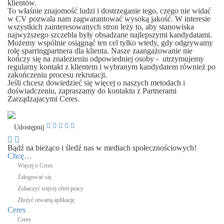
klientów.
To właśnie znajomość ludzi i dostrzeganie tego, czego nie widać
w CV pozwala nam zagwarantować wysoką jakość. W interesie
wszystkich zainteresowanych stron leży to, aby stanowiska
najwyższego szczebla były obsadzane najlepszymi kandydatami.
Możemy wspólnie osiągnąć ten cel tylko wtedy, gdy odgrywamy
rolę sparringpartnera dla klienta. Nasze zaangażowanie nie
kończy się na znalezieniu odpowiedniej osoby - utrzymujemy
regularny kontakt z klientem i wybranym kandydatem również po
zakończeniu procesu rekrutacji.
Jeśli chcesz dowiedzieć się więcej o naszych metodach i
doświadczeniu, zapraszamy do kontaktu z Partnerami
Zarządzajacymi Ceres.
Udostępnij
Bądź na bieżąco i śledź nas w mediach społecznościowych!
Chcę…
Więcej o Ceres
Zalogować się
Zobaczyć więcej ofert pracy
Złożyć otwartą aplikację
Ceres
Ceres