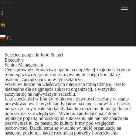
Menu
Toggl
navig
PL
Selected people in food & agri
Executive
Senior Management
Ceres prowadzi doradztwo oparte na dogłębnej znajomości rynku
rolno-spożywczego oraz utrzymywaniu bliskiego kontaktu z
osobami zarządzajacymi w tym sektorze.
Właściwi ludzie na właściwych miejscach robią różnicę! Jest to
niezbędne dla osiągnięcia sukcesu organizacji, a wszystko
zaczyna się na najwyższym szczeblu.
Jako specjaliści w branży rolnictwa i żywności jesteśmy w stanie
pozyskiwać właściwych kandydatów na dane stanowiska. Często
od razu znamy idealnego kandydata lub możemy do niego dotrzeć
poprzez naszą rozległą sieć. Wybrani kandydaci mają dobrą
reputację popartą odnoszonymi sukcesami, ale nie bez znaczenia
jest również to, że pasują do kultury firmy pod względem
osobowości. Dzięki temu są w stanie wynieść organizację na
następny poziom, a także rozumieją potrzeby i oczekiwania